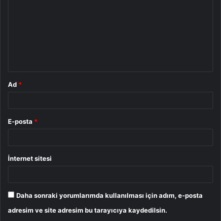
r
u
m
*
Ad
*
E-posta
*
İnternet sitesi
Daha sonraki yorumlarımda kullanılması için adım, e-posta
adresim ve site adresim bu tarayıcıya kaydedilsin.