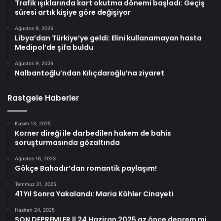
Trafik ışıklarında kart okutma dönemi başladı: Geçiş
süresi artık kişiye göre değişiyor
Ağustos 9, 2026
Libya’dan Türkiye’ye geldi: Elini kullanamayan hasta
Medipol’de şifa buldu
Ağustos 9, 2026
Nalbantoğlu’ndan Kılıçdaroğlu’na ziyaret
Rastgele Haberler
Kasım 13, 2025
Korner direği ile darbedilen hakem de bahis
soruşturmasında gözaltında
Ağustos 16, 2023
Gökçe Bahadır’dan romantik paylaşım!
Temmuz 31, 2025
41 Yıl Sonra Yakalandı: Maria Köhler Cinayeti
Haziran 24, 2025
SON DEPREMLER || 24 Haziran 2025 az önce deprem mi