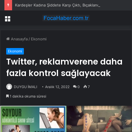
Kardeşler Kadına Şiddete Karşı Çıktı, Bıçaklandı
Menü
Anasayfa
/
Ekonomi
Ekonomi
Twitter, reklamverene daha
fazla kontrol sağlayacak
DUYGU İMALI
Aralık 12, 2022
0
7
1 dakika okuma süresi