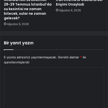
28-29 Temmuz İstanbul’da
Erişimi Onayladı
su kesintisi ne zaman
Ağustos 9, 2026
bitecek, sular ne zaman
gelecek?
Ağustos 9, 2026
Bir yanıt yazın
E-posta adresiniz yayınlanmayacak.
Gerekli alanlar
*
ile
işaretlenmişlerdir
Y
o
r
u
m
*