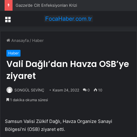
Gazze’de Cilt Enfeksiyonları Krizi
Menü
Anasayfa
/
Haber
Haber
Vali Dağlı’dan Havza OSB’ye
ziyaret
SONGÜL SEVİNÇ
Kasım 24, 2022
0
10
1 dakika okuma süresi
Samsun Valisi Zülkif Dağlı, Havza Organize Sanayi
Bölgesi’ni (OSB) ziyaret etti.