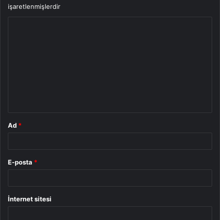
işaretlenmişlerdir
Y
o
r
u
m
*
Ad
*
E-posta
*
İnternet sitesi