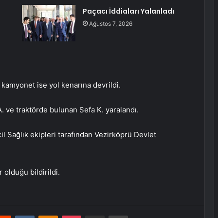
Paçacı İddiaları Yalanladı
Ağustos 7, 2026
i
 kamyonet ise yol kenarına devrildi.
. ve traktörde bulunan Sefa K. yaralandı.
cil Sağlık ekipleri tarafından Vezirköprü Devlet
olduğu bildirildi.
erest
Reddit
VKontakte
Odnoklassniki
Pocket
E-Posta ile paylaş
Yazdır