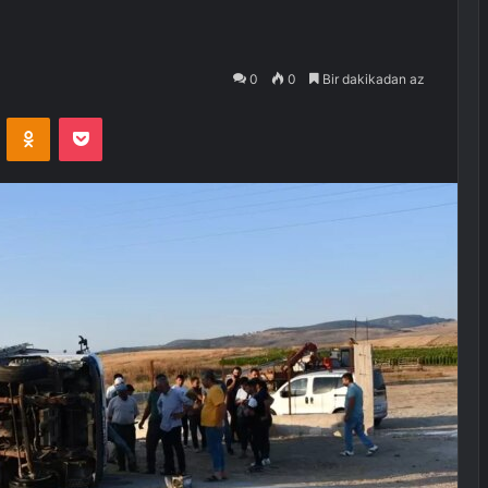
0
0
Bir dakikadan az
VKontakte
Odnoklassniki
Pocket