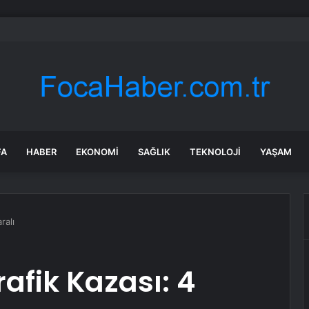
iaları Yalanladı
FA
HABER
EKONOMI
SAĞLIK
TEKNOLOJI
YAŞAM
ralı
afik Kazası: 4