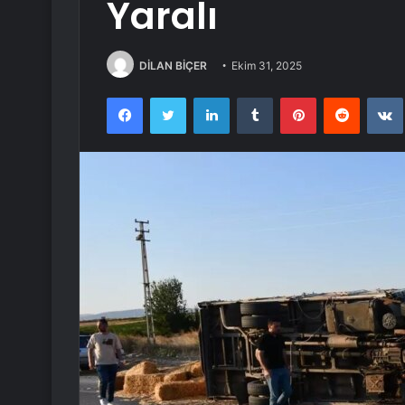
Yaralı
DİLAN BİÇER
Ekim 31, 2025
Facebook
Twitter
LinkedIn
Tumblr
Pinterest
Reddit