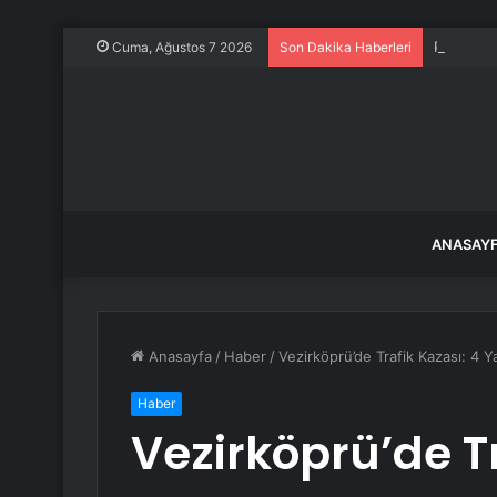
Paçacı İdd
Cuma, Ağustos 7 2026
Son Dakika Haberleri
ANASAY
Anasayfa
/
Haber
/
Vezirköprü’de Trafik Kazası: 4 Ya
Haber
Vezirköprü’de Tr