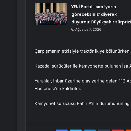
YENİ Partili isim ‘yarın
göreceksiniz’ diyerek
duyurdu: Büyükşehir sürpriz
Ağustos 7, 2026
Çarpışmanın etkisiyle traktör ikiye bölünürken,
Kazada, sürücüler ile kamyonette bulunan İsa A
Yaralılar, ihbar üzerine olay yerine gelen 112 A
Hastanesi’ne kaldırıldı.
Kamyonet sürücüsü Fahri A’nın durumunun ağır 
Facebook
Twitter
LinkedIn
Tumblr
Pint