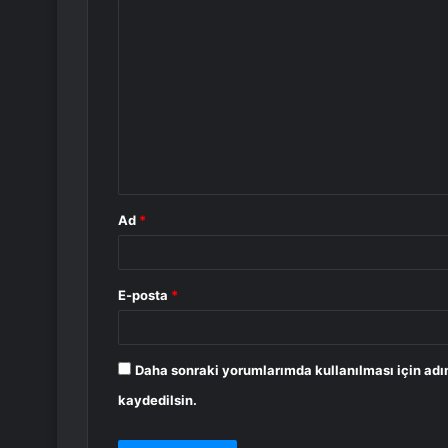
Y
o
r
u
m
*
Ad
*
E-posta
*
Daha sonraki yorumlarımda kullanılması için adı
kaydedilsin.