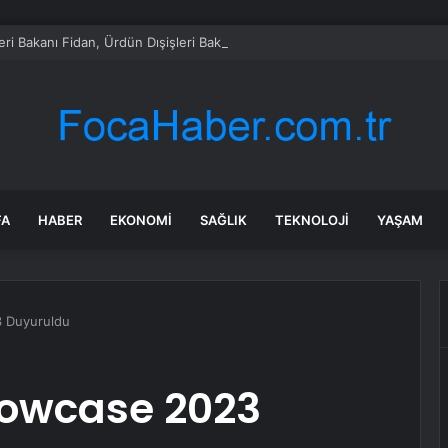
leri Bakanı Fidan, Ürdün Dışişleri Bakanı Safadi ile Telefonda Görüştü
FA
HABER
EKONOMI
SAĞLIK
TEKNOLOJI
YAŞAM
 Duyuruldu
owcase 2023