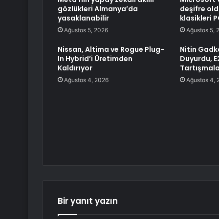
gözlükleri Almanya’da
deşifre ol
yasaklanabilir
klasikleri 
Ağustos 5, 2026
Ağustos 5, 
Nissan, Altima ve Rogue Plug-
Nitin Gadk
In Hybrid’i Üretimden
Duyurdu, E
Kaldırıyor
Tartışmala
Ağustos 4, 2026
Ağustos 4, 
Bir yanıt yazın