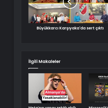
Büyükkarcı Karşıyaka'da sert çıktı
İlgili Makaleler
Meta’nın yapay zekâlı akıllı
Microsoft’u