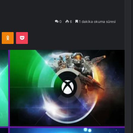
0
6
1 dakika okuma süresi
VKontakte
Odnoklassniki
Pocket