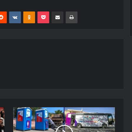
erest
Reddit
VKontakte
Odnoklassniki
Pocket
E-Posta ile paylaş
Yazdır