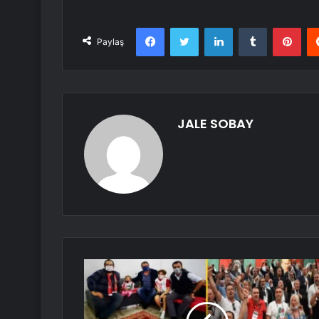
Facebook
Twitter
LinkedIn
Tumblr
Pint
Paylaş
JALE SOBAY