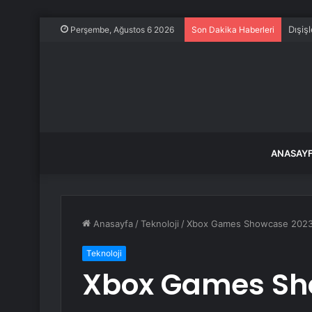
Dışiş
Perşembe, Ağustos 6 2026
Son Dakika Haberleri
ANASAY
Anasayfa
/
Teknoloji
/
Xbox Games Showcase 2023
Teknoloji
Xbox Games Sh