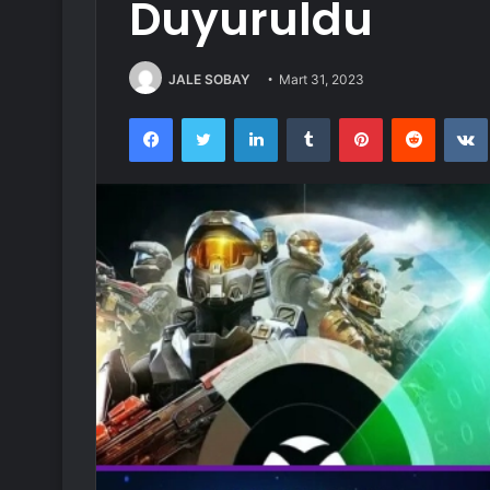
Duyuruldu
JALE SOBAY
Mart 31, 2023
Facebook
Twitter
LinkedIn
Tumblr
Pinterest
Reddit