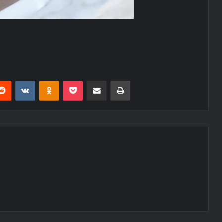
erest
Reddit
VKontakte
Odnoklassniki
Pocket
E-Posta ile paylaş
Yazdır