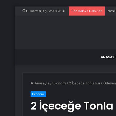
Nesil
Cumartesi, Ağustos 8 2026
Son Dakika Haberleri
ANASAY
Anasayfa
/
Ekonomi
/
2 İçeceğe Tonla Para Ödeyen Su
Ekonomi
2 İçeceğe Tonl