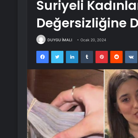
Suriyeli Kadınlar
Değersizliğine D
DUYGU İMALI
Ocak 20, 2024
Facebook
Twitter
LinkedIn
Tumblr
Pinterest
Reddit