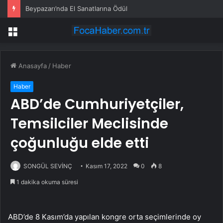
Beypazarı’nda El Sanatlarına Ödül
Menü
Anasayfa
/
Haber
Haber
ABD’de Cumhuriyetçiler,
Temsilciler Meclisinde
çoğunluğu elde etti
SONGÜL SEVİNÇ
Kasım 17, 2022
0
8
1 dakika okuma süresi
ABD’de 8 Kasım’da yapılan kongre orta seçimlerinde oy