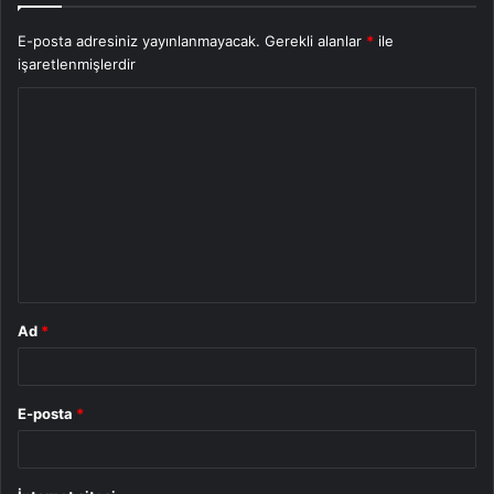
E-posta adresiniz yayınlanmayacak.
Gerekli alanlar
*
ile
işaretlenmişlerdir
Y
o
r
u
m
*
Ad
*
E-posta
*