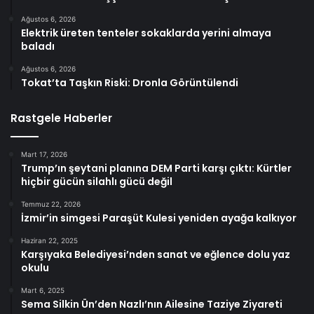
Ağustos 6, 2026
Elektrik üreten tenteler sokaklarda yerini almaya
baladı
Ağustos 6, 2026
Tokat’ta Taşkın Riski: Dronla Görüntülendi
Rastgele Haberler
Mart 17, 2026
Trump’ın şeytani planına DEM Parti karşı çıktı: Kürtler
hiçbir gücün silahlı gücü değil
Temmuz 22, 2026
İzmir’in simgesi Paraşüt Kulesi yeniden ayağa kalkıyor
Haziran 22, 2025
Karşıyaka Belediyesi’nden sanat ve eğlence dolu yaz
okulu
Mart 6, 2025
Sema Silkin Ün’den Nazlı’nın Ailesine Taziye Ziyareti