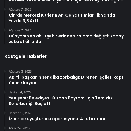
Nesilleri tükenmesin diye onlar için de OnlyFans açtılar
Ağustos 7, 2026
Çin’de Merkezi Kit’lerin Ar-Ge Yatırımları İlk Yarıda
Yüzde 3,8 Arttı
Ağustos 7, 2026
Dünyanın en akıllı şehirlerinde sıralama değişti: Yapay
zekâ etkili oldu
Rastgele Haberler
Ağustos 3, 2025
AKP’li başkanın sendika zorbalığı: Direnen işçileri kapı
önüne koydu
Haziran 4, 2025
Yenişehir Belediyesi Kurban Bayramı İçin Temizlik
Seferberliği Başlattı
Haziran 10, 2025
İzmir’de uyuşturucu operasyonu: 4 tutuklama
Aralık 24, 2025