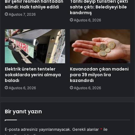
Bir şehir resmen haritadan
Tarihi deyip turistleri çekti
silindi: Halk tahliye edildi
sahte çıktı: Belediyeyi bile
kandırmış
Ağustos 7, 2026
Ağustos 6, 2026
Elektrik üreten tenteler
Kavanozdan çıkan madeni
sokaklarda yerini almaya
para 39 milyon lira
baladı
kazandırdı
Ağustos 6, 2026
Ağustos 6, 2026
Bir yanıt yazın
E-posta adresiniz yayınlanmayacak.
Gerekli alanlar
*
ile