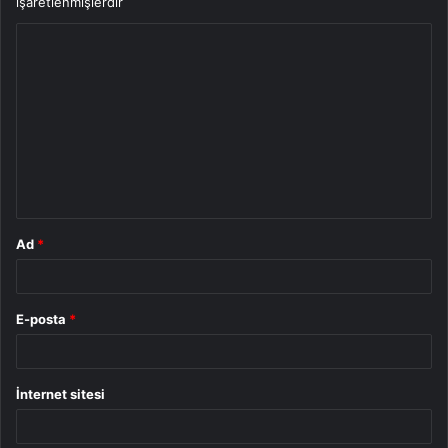
işaretlenmişlerdir
Y
o
r
u
m
*
Ad
*
E-posta
*
İnternet sitesi