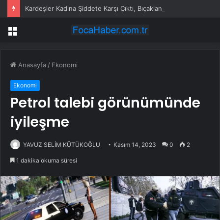
Kardeşler Kadına Şiddete Karşı Çıktı, Bıçaklandı
Menü
Anasayfa
/
Ekonomi
Ekonomi
Petrol talebi görünümünde
iyileşme
YAVUZ SELİM KÜTÜKOĞLU
Kasım 14, 2023
0
2
1 dakika okuma süresi