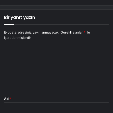
Bir yanıt yazın
E-posta adresiniz yayınlanmayacak.
Gerekli alanlar
*
ile
işaretlenmişlerdir
Y
o
r
u
m
*
Ad
*