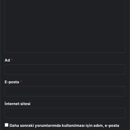
Y
o
r
u
m
*
Ad
*
E-posta
*
İnternet sitesi
Daha sonraki yorumlarımda kullanılması için adım, e-posta