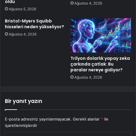
oldu
Ağustos 4, 2026
Ağustos 5, 2026
Bristol-Myers Squibb
hisseleri neden yükseliyor?
Ağustos 4, 2026
Trilyon dolarlık yapay zeka
çarkında çatlak: Bu
paralar nereye gidiyor?
Ağustos 4, 2026
Bir yanıt yazın
E-posta adresiniz yayınlanmayacak.
Gerekli alanlar
*
ile
işaretlenmişlerdir