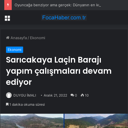
Oyuncağa benziyor ama gerçek: Dünyanın en küçük atı seçildi
Menü
Anasayfa
/
Ekonomi
Ekonomi
Sarıcakaya Laçin Barajı
yapım çalışmaları devam
ediyor
DUYGU İMALI
Aralık 21, 2022
0
10
1 dakika okuma süresi