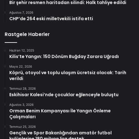
Bir şehir resmen haritadan silindi: Halk tahliye edildi
Ağustos 7, 2026
CHP’de 264 eski milletvekili istifa etti
Rastgele Haberler
Haziran 12, 2025
Kilis’te Yangın: 150 Dönüm Buğday Zarara Uğradı
Mayıs 22, 2026
Köprü, otoyol ve toplu ulaşım ücretsiz olacak: Tarih
verildi
Temmuz 28, 2026
Eskihisar Kalesi’nde çocuklar eğlenceyle buluştu
Ağustos 3, 2026
Orman Benim Kampanyası İle Yangın Önleme
Çalışmaları
Temmuz 25, 2026
Gençlik ve Spor Bakanlığından amatör futbol
kulüplerine 180 milyon lira destek