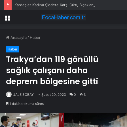
Kardeşler Kadına Şiddete Karşı Çıktı, Bıçaklandı
Menü
Anasayfa
/
Haber
Haber
Trakya’dan 119 gönüllü
sağlık çalışanı daha
deprem bölgesine gitti
JALE SOBAY
Şubat 20, 2023
0
3
1 dakika okuma süresi