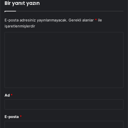
Bir yanıt yazın
E-posta adresiniz yayınlanmayacak.
Gerekli alanlar
*
ile
işaretlenmişlerdir
Y
o
r
u
m
*
Ad
*
E-posta
*