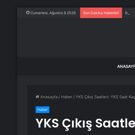
İstan
Cumartesi, Ağustos 8 2026
Son Dakika Haberleri
ANASAY
Anasayfa
/
Haber
/
YKS Çıkış Saatleri: YKS Saat Ka
Haber
YKS Çıkış Saatle