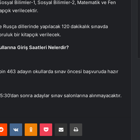
Sosyal Bilimler-1, Sosyal Bilimler-2, Matematik ve Fen
apçık verilecektir.
e Rusça dillerinde yapılacak 120 dakikalık sınavda
ruluk bir kitapçık verilecek.
arına Giriş Saatleri Nelerdir?
bin 463 adayın okullarda sınav öncesi başvuruda hazır
5:30’dan sonra adaylar sınav salonlarına alınmayacaktır.
erest
Reddit
VKontakte
Odnoklassniki
Pocket
E-Posta ile paylaş
Yazdır