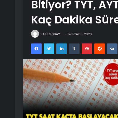
Bitiyor? TYT, AY
Kaç Dakika Sür
JALE SOBAY
Temmuz 5, 2023
Facebook
Twitter
LinkedIn
Tumblr
Pinterest
Reddit