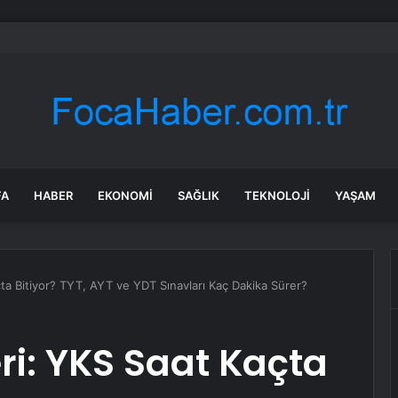
bul’da market ve bakkallarda yeni uygulama devreye girdi
FA
HABER
EKONOMI
SAĞLIK
TEKNOLOJI
YAŞAM
çta Bitiyor? TYT, AYT ve YDT Sınavları Kaç Dakika Sürer?
ri: YKS Saat Kaçta