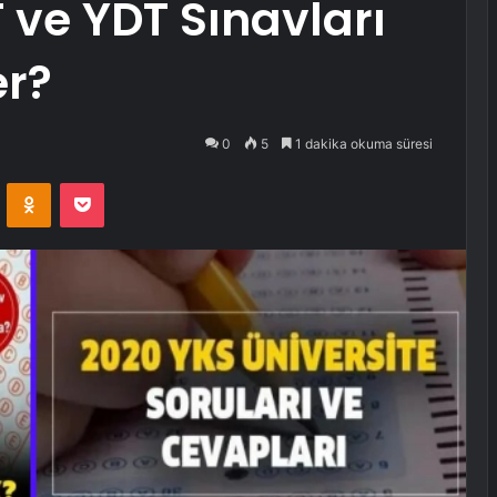
T ve YDT Sınavları
er?
0
5
1 dakika okuma süresi
VKontakte
Odnoklassniki
Pocket