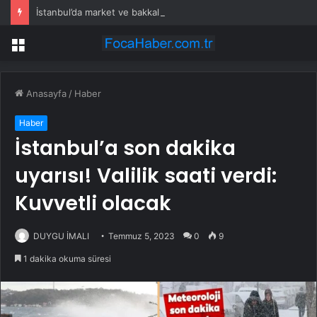
İstanbul’da market ve bakkallarda yeni uygulama devreye girdi
Menü
Anasayfa
/
Haber
Haber
İstanbul’a son dakika
uyarısı! Valilik saati verdi:
Kuvvetli olacak
DUYGU İMALI
Temmuz 5, 2023
0
9
1 dakika okuma süresi