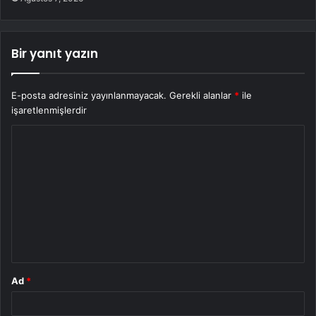
Bir yanıt yazın
E-posta adresiniz yayınlanmayacak.
Gerekli alanlar
*
ile
işaretlenmişlerdir
Y
o
r
u
m
*
Ad
*