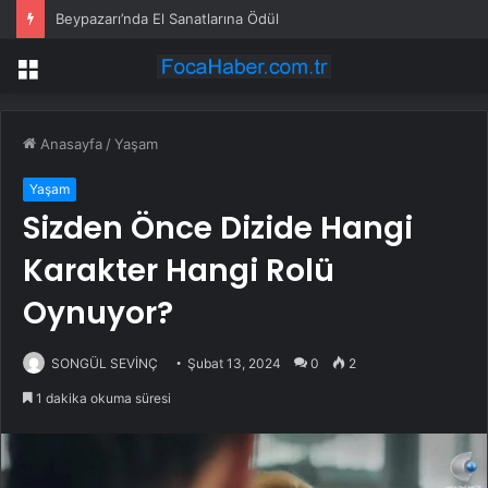
Beypazarı’nda El Sanatlarına Ödül
Menü
Anasayfa
/
Yaşam
Yaşam
Sizden Önce Dizide Hangi
Karakter Hangi Rolü
Oynuyor?
SONGÜL SEVİNÇ
Şubat 13, 2024
0
2
1 dakika okuma süresi