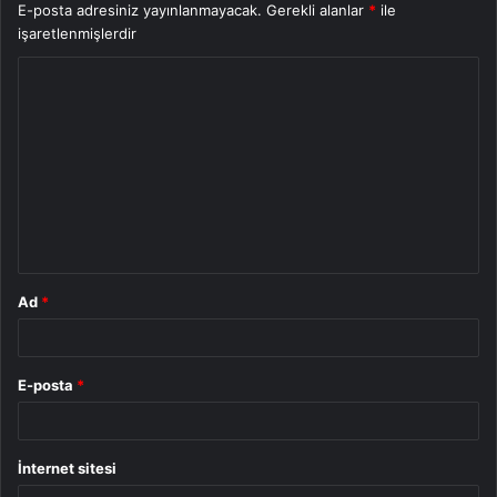
E-posta adresiniz yayınlanmayacak.
Gerekli alanlar
*
ile
işaretlenmişlerdir
Y
o
r
u
m
*
Ad
*
E-posta
*
İnternet sitesi