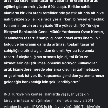
arasında sistematik tasarruf yapanların oranı ise artış
eğilimi göstererek yüzde 69’a ulaştı. Birikim sahibi
olanların birikim aracı tercihlerinde yastık altında altın ve
nakit yüzde 25 ile ilk sırada yer alırken, bireysel emeklilik
fonlarının tercih oranı yüzde 18’e yükseldi. ING Türkiye
Bireysel Bankacılık Genel Müdür Yardımcısı Ozan Kırmızı,
“Kadınların tasarruf sahipliği oranındaki artış önemli bir
bulgu ve bu oranın daha da artması, toplam tasarruf
sahipliğine etkisi açısından önemli. Ayrıca toplumda
tasarruf alışkanlığının artması için dijital ürün ve
hizmetlerin geliştirilmesi önemini koruyor. Kullanıcılar
artık hizmetlere nerede olurlarsa olsunlar zahmetsizce
erişebilmek istiyor. Bu kapsamda şimdiden yatırımlarımızı
geleceğin bankacılığı için şekillendiriyoruz.”
ING Türkiye’nin kentsel alanlarda yaşayan yetişkin
bireylerin tasarruf eğilimlerini izlemek amacıyla 2011
yılından bu yana IPSOS iş birliğiyle yürüttüğü Türkiye’nin