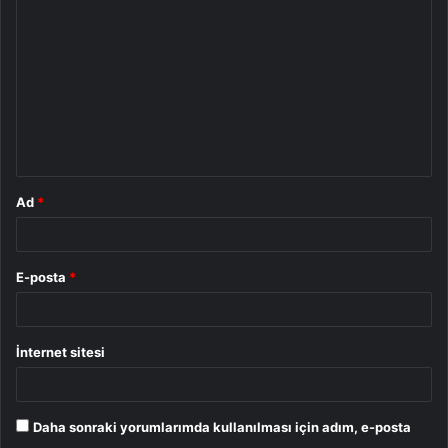
o
r
u
m
*
Ad
*
E-posta
*
İnternet sitesi
Daha sonraki yorumlarımda kullanılması için adım, e-posta