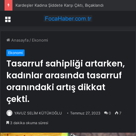
Kardeşler Kadına Şiddete Karşı Çıktı, Bıçaklandı
Menü
Anasayfa
/
Ekonomi
Ekonomi
Tasarruf sahipliği artarken,
kadınlar arasında tasarruf
oranındaki artış dikkat
çekti.
YAVUZ SELİM KÜTÜKOĞLU
Temmuz 27, 2023
0
7
3 dakika okuma süresi